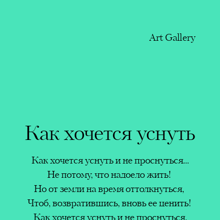
Art Gallery
нуть
Как хочется уснуть
Leyla
уться...
Как хочется уснуть и не проснуться...
Heyda
их друзей
ить!
Не потому, что надоело жить!
Edito
ья…
нуться,
Но от земли на время оттолкнуться,
found
 ценить!
Чтоб, возвратившись, вновь ее ценить!
Organ
нуться,
Как хочется уснуть и не проснуться,