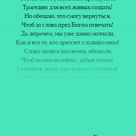
(Inte
здать!
Трагедию для всех живых создать!
Actio
ться,
Но обещаю, что смогу вернуться,
вечать!
Чтоб за слова пред Богом отвечать!
Leyla 
олчали,
Да, впрочем, мы уже давно молчали,
Mikai
ким сном!
Как и все те, кто дремлет сладким сном!
ещали,
Слова лились под вечер, обещали,
потом!
Чтоб помнили сейчас, забыв потом!
тучится!
Сегодня в дверь так мало кто стучится!
ших
в окно!
Лишь рвется ветер натощак в окно!
м. И
учится!
Не знаю, что за этим всем случится!
равно!
Но, если честно, как-то все равно!
в сумке,
Как много глаз, уйдя, украла в сумке,
мной!
И все они блестели предо мной!
ей думке
Ну, а теперь в никчемной спящей думке
с душой!
Остались мы без всяких глаз с душой!