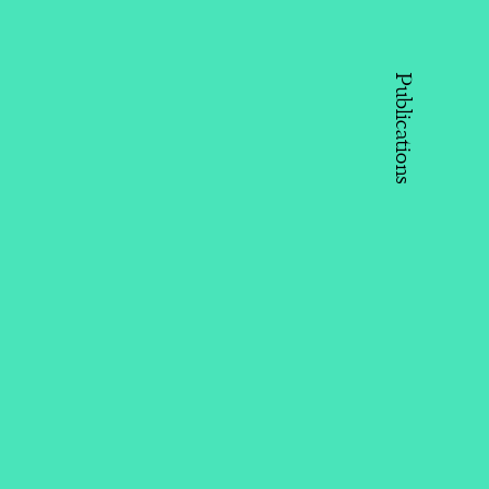
Publications
 Aliyeva - Vice-President of the
r Aliyev Foundation, social leader,
r-in-chief of “ Baku” Magazine,
er of AMOR (Azerbaijan Youth
ization of Russia) and IDEA