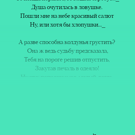
(Inte
ке.
Душа очутилась в ловушке.
Actio
й салют
Пошли мне на небе красивый салют
..._
Ну, или хотя бы хлопушки..._
Leyla 
Mikai
устить?
А разве способна колдунья грустить?
зала,
Она ж ведь судьбу предсказала,
тить,
Тебя на пороге решив отпустить,
о!
Закутав печаль в одеяло!
ших
 тогда,
Ну что; попрощаемся, милый, тогда,
м. И
о,
А может, не стоит не надо,
еда,
Да все пустяки и беда не беда,
м!
И, главное, Ангелы рядом!
 раю,
Сегодня была на земле я в раю,
...
Спасибо за эти мгновенья...
не жду!
Рассвет с нетерпением жду и не жду!