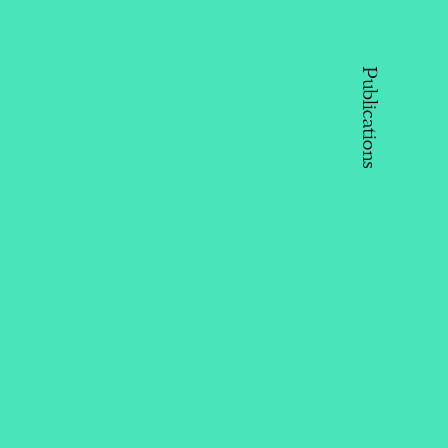
Publications
 Aliyeva - Vice-President of the
r Aliyev Foundation, social leader,
r-in-chief of “ Baku” Magazine,
er of AMOR (Azerbaijan Youth
ization of Russia) and IDEA