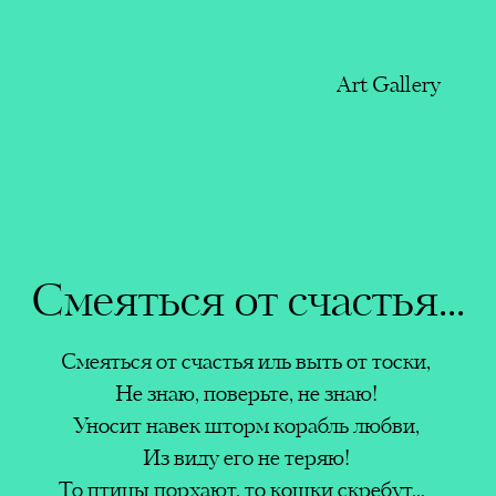
Art Gallery
тья...
Смеяться от счастья...
Leyla
т тоски,
Смеяться от счастья иль выть от тоски,
Heyda
их друзей
аю!
Не знаю, поверьте, не знаю!
Edito
ья…
 любви,
Уносит навек шторм корабль любви,
found
Из виду его не теряю!
Organ
ребут..._
То птицы порхают, то кошки скребут..._