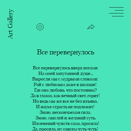
Art Gallery
Шёпот
тишины
Сила
любвю
Все перевернулось
Все перевернулось
ничеге не нашлось...
моей
Все перевернулось вверх ногами
Все перевернулось вверх
Песня
На моей запутанной душе...
ногами
дождя
Выросли мы с мудрыми словами:
На моей запутанной душе...
Рай с любимым даже в шалаше!
Выросли мы с мудрыми
Где она любовь, что постоянна?
словами:
Чтобы
Да в глазах, как вечный свет, горит!
Рай с любимым даже в
быть
Но ведь мы же все не без изъяна,
шалаше!
И науке страсть не подлежит!
Где она любовь, что
твоей!
Счастья!
Знаю, нескончаемая сила,
постоянна?
Знаю, мыслей и желаний суть,
Да в глазах, как вечный свет,
Цельность
Изменений чувств сама, просила!
горит!
оживает
Эти строки посвящены счастью. Уверена,
Да, просила, ну совсем чуть-чуть!
Но ведь мы же все не без