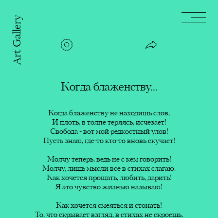
Art Gallery
Шёпот
тишины
Сила
любвю
Когда блаженству...
Когда блаженству...
ничеге не нашлось...
моей
Когда блаженству не находишь слов,
Когда блаженству не находишь
Песня
И плоть, в толпе теряясь, исчезает!
слов,
дождя
Свобода - вот мой редкостный улов!
И плоть, в толпе теряясь,
Пусть знаю, где-то кто-то вновь скучает!
исчезает!
Свобода - вот мой редкостный
Чтобы
Молчу теперь, ведь не с кем говорить!
улов!
быть
Молчу, лишь мысли все в стихах слагаю.
Пусть знаю, где-то кто-то вновь
Как хочется прощать, любить, дарить!
скучает!
твоей!
Счастья!
Я это чувство жизнью называю!
Молчу теперь, ведь не с кем
Цельность
Как хочется смеяться и стонать!
говорить!
оживает
Эти строки посвящены счастью. Уверена,
То, что скрывает взгляд, в стихах не скроешь.
Молчу, лишь мысли все в