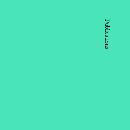
Publications
 Aliyeva - Vice-President of the
r Aliyev Foundation, social leader,
r-in-chief of “ Baku” Magazine,
er of AMOR (Azerbaijan Youth
ization of Russia) and IDEA