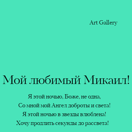
Art Gallery
икаил!
Мой любимый Микаил!
Leyla
дна,
Я этой ночью, Боже, не одна,
Heyda
их друзей
 света!
Со мной мой Ангел доброты и света!
Edito
ья…
блена!
Я этой ночью в звезды влюблена!
found
ассвета!
Хочу продлить секунды до рассвета!
Organ