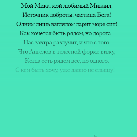
(Inte
икаил,
Мой Мика, мой любимый Микаил,
Actio
 Бога!
Источник доброты, частица Бога!
оре сил!
Одним лишь взглядом дарит море сил!
Leyla 
 дорога
Как хочется быть рядом, но дорога
Mikai
 того,
Нас завтра разлучит, и что с того,
е вижу,
Что Ангелов в телесной форме вижу,
дного,
Когда есть рядом все, но одного,
е слышу!
С кем быть хочу, уже давно не слышу!
ших
м. И
ильней,
Я каждый день люблю тебя сильней,
аницы!
И той любви не отыскать границы!
очей!
Все разные, но все рабы ночей!
траницы!
Сомкнут ресницы и сотрут страницы!
одна,
Но этой ночью все же не одна,
ир судят!
И пусть жизнь мчится и пусть мир судят!