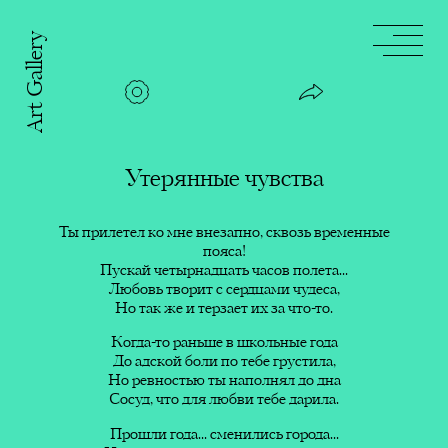
Art Gallery
Шёпот
тишины
Сила
любвю
Утерянные чувства
Утерянные чувства
ничеге не нашлось...
моей
Ты прилетел ко мне внезапно, сквозь временные
Ты прилетел ко мне внезапно,
Песня
сквозь временные пояса!
пояса!
дождя
Пускай четырнадцать часов полета...
Пускай четырнадцать часов
Любовь творит с сердцами чудеса,
полета...
Но так же и терзает их за что-то.
Любовь творит с сердцами
Чтобы
чудеса,
быть
Когда-то раньше в школьные года
Но так же и терзает их за что-
До адской боли по тебе грустила,
то.
твоей!
Счастья!
Но ревностью ты наполнял до дна
Сосуд, что для любви тебе дарила.
Когда-то раньше в школьные
Цельность
года
Прошли года... сменились города...
оживает
До адской боли по тебе
Эти строки посвящены счастью. Уверена,