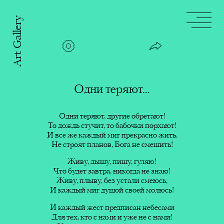
Art Gallery
Шёпот
тишины
Сила
любвю
Одни теряют...
Одни теряют...
ничеге не нашлось...
моей
Одни теряют, другие обретают!
Одни теряют, другие обретают!
Песня
То дождь стучит, то бабочки порхают!
То дождь стучит, то бабочки
дождя
И все же каждый миг прекрасно жить,
порхают!
Не строят планов, Бога не смешить!
И все же каждый миг
прекрасно жить,
Чтобы
Живу, дышу, пишу, гуляю!
Не строят планов, Бога не
быть
Что будет завтра, никогда не знаю!
смешить!
Живу, плыву, без устали смеюсь,
твоей!
Счастья!
И каждый миг душой своей молюсь!
Живу, дышу, пишу, гуляю!
Что будет завтра, никогда не
Цельность
И каждый жест предписан небесами
знаю!
Для тех, кто с нами и уже не с нами!
оживает
Живу, плыву, без устали
Эти строки посвящены счастью. Уверена,